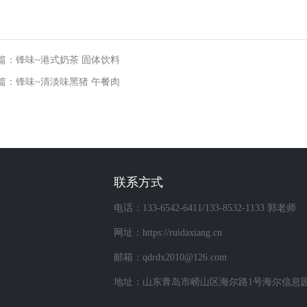
篇：锋味~港式奶茶 固体饮料
篇：锋味~清淡味黑猪 午餐肉
联系方式
电话：133-6542-6411/133-8532-1133 郭老师
网址：https://ruidaxiang.cn
邮箱：qdrdx2010@126.com
地址：山东青岛市崂山区海尔路1号海尔信息