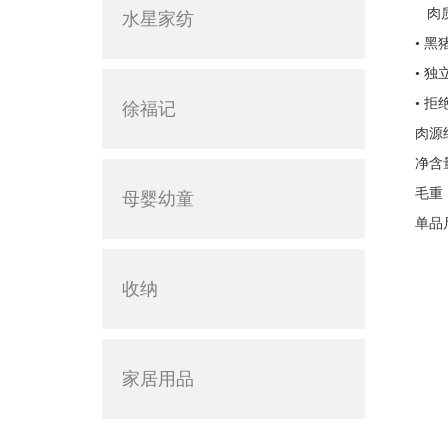
肉质
水星家纺
• 
• 
• 
徐福记
肉源
净含
毛重
母婴幼童
单品尺
收纳
家居用品