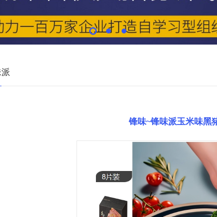
味派
锋味~锋味派玉米味黑