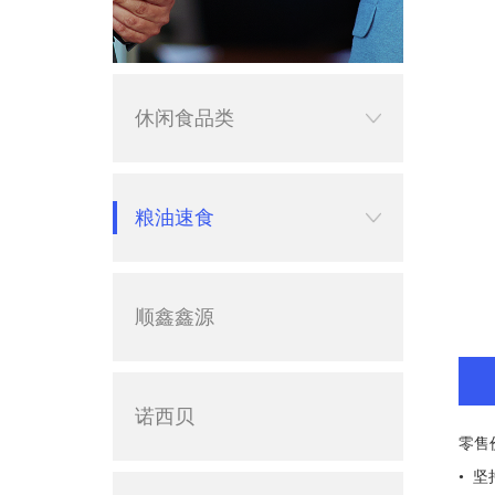
休闲食品类
粮油速食
顺鑫鑫源
诺西贝
零售
• 