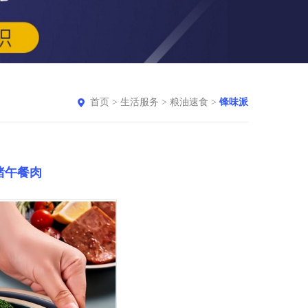
首页
>
生活服务
>
粮油速食
>
锋味派
猪午餐肉