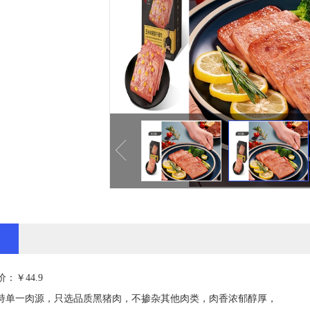
价：￥44.9
坚持单一肉源，只选品质黑猪肉，不掺杂其他肉类，肉香浓郁醇厚，